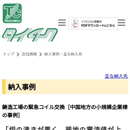
イ
プ
タ
ロ
トップ
会社情報
納入事例・主な納入先
イ
ス
チ
掲
ク
載
主な納入先
中
納入事例
鋳造工場の緊急コイル交換［中国地方の小規模企業様
の事例］
「炉の沸きが悪く、接地の電流値が上